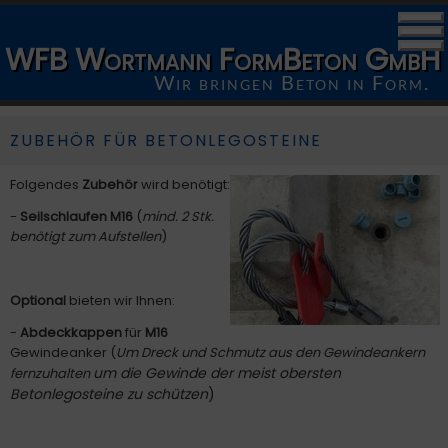
WFB Wortmann FormBeton GmbH
Wir bringen Beton in Form.
ZUBEHÖR FÜR BETONLEGOSTEINE
Folgendes
Zubehör
wird benötigt:
-
Seilschlaufen M16
(
mind. 2 Stk.
benötigt zum Aufstellen
)
Optional
bieten wir Ihnen:
-
Abdeckkappen
für
M16
Gewindeanker (
Um Dreck und Schmutz aus den Gewindeankern
um die Gewinde der meist obersten
fernzuhalten
Betonlegosteine zu schützen
)